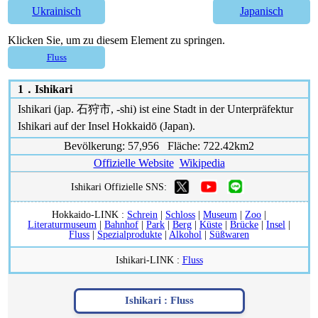
Ukrainisch
Japanisch
Klicken Sie, um zu diesem Element zu springen.
Fluss
1．
Ishikari
Ishikari (jap. 石狩市, -shi) ist eine Stadt in der Unterpräfektur
Ishikari auf der Insel Hokkaidō (Japan).
Bevölkerung: 57,956 Fläche: 722.42km2
Offizielle Website
Wikipedia
Ishikari Offizielle SNS:
Hokkaido-LINK :
Schrein
|
Schloss
|
Museum
|
Zoo
|
Literaturmuseum
|
Bahnhof
|
Park
|
Berg
|
Küste
|
Brücke
|
Insel
|
Fluss
|
Spezialprodukte
|
Alkohol
|
Süßwaren
Ishikari-LINK :
Fluss
Ishikari :
Fluss