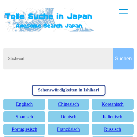
Sehenswürdigkeiten in Ishikari
Englisch
Chinesisch
Koreanisch
Spanisch
Deutsch
Italienisch
Portugiesisch
Französisch
Russisch