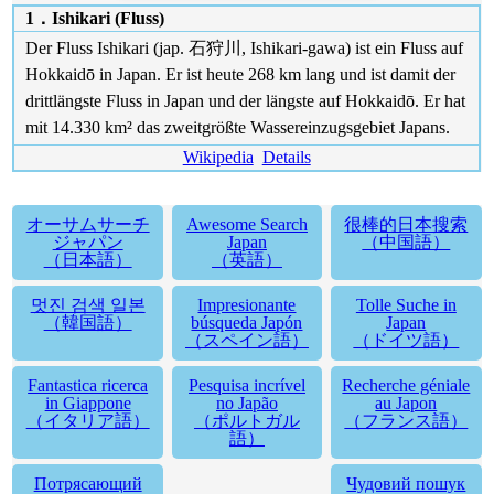
1．Ishikari (Fluss)
Der Fluss Ishikari (jap. 石狩川, Ishikari-gawa) ist ein Fluss auf
Hokkaidō in Japan. Er ist heute 268 km lang und ist damit der
drittlängste Fluss in Japan und der längste auf Hokkaidō. Er hat
mit 14.330 km² das zweitgrößte Wassereinzugsgebiet Japans.
Wikipedia
Details
オーサムサーチ
Awesome Search
很棒的日本搜索
ジャパン
Japan
（中国語）
（日本語）
（英語）
멋진 검색 일본
Impresionante
Tolle Suche in
（韓国語）
búsqueda Japón
Japan
（スペイン語）
（ドイツ語）
Fantastica ricerca
Pesquisa incrível
Recherche géniale
in Giappone
no Japão
au Japon
（イタリア語）
（ポルトガル
（フランス語）
語）
Потрясающий
Чудовий пошук