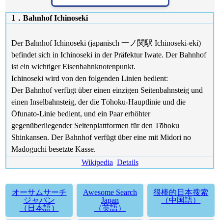
1．Bahnhof Ichinoseki
Der Bahnhof Ichinoseki (japanisch 一ノ関駅 Ichinoseki-eki)
befindet sich in Ichinoseki in der Präfektur Iwate. Der Bahnhof
ist ein wichtiger Eisenbahnknotenpunkt.
Ichinoseki wird von den folgenden Linien bedient:
Der Bahnhof verfügt über einen einzigen Seitenbahnsteig und
einen Inselbahnsteig, der die Tōhoku-Hauptlinie und die
Ōfunato-Linie bedient, und ein Paar erhöhter
gegenüberliegender Seitenplattformen für den Tōhoku
Shinkansen. Der Bahnhof verfügt über eine mit Midori no
Madoguchi besetzte Kasse.
Wikipedia
Details
オーサムサーチ
Awesome Search
很棒的日本搜索
ジャパン
Japan
（中国語）
（日本語）
（英語）