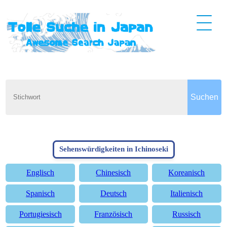
Sehenswürdigkeiten in Ichinoseki
Englisch
Chinesisch
Koreanisch
Spanisch
Deutsch
Italienisch
Portugiesisch
Französisch
Russisch