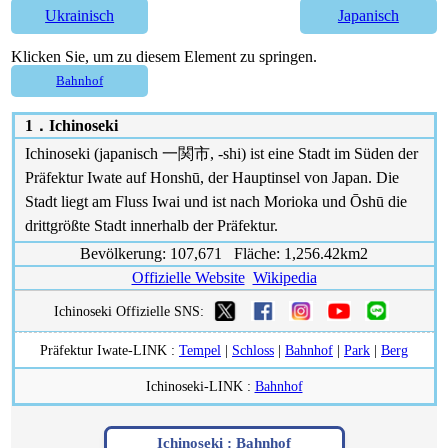
Ukrainisch
Japanisch
Klicken Sie, um zu diesem Element zu springen.
Bahnhof
1．
Ichinoseki
Ichinoseki (japanisch 一関市, -shi) ist eine Stadt im Süden der
Präfektur Iwate auf Honshū, der Hauptinsel von Japan. Die
Stadt liegt am Fluss Iwai und ist nach Morioka und Ōshū die
drittgrößte Stadt innerhalb der Präfektur.
Bevölkerung: 107,671 Fläche: 1,256.42km2
Offizielle Website
Wikipedia
Ichinoseki Offizielle SNS:
Präfektur Iwate-LINK :
Tempel
|
Schloss
|
Bahnhof
|
Park
|
Berg
Ichinoseki-LINK :
Bahnhof
Ichinoseki :
Bahnhof