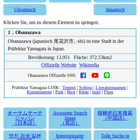
Ukrainisch
Japanisch
Klicken Sie, um zu diesem Element zu springen.
1．
Obanazawa
Obanazawa (japanisch 尾花沢市, -shi) ist eine Stadt in der
Präfektur Yamagata in Japan.
Bevölkerung: 13,951 Fläche: 372.53km2
Offizielle Website
Wikipedia
Obanazawa Offizielle SNS:
Präfektur Yamagata-LINK :
Tempel
|
Schloss
|
Literaturmuseum
|
Kunstmuseum
|
Park
|
Berg
|
Küste
|
Insel
|
Fluss
オーサムサーチ
Awesome Search
很棒的日本搜索
ジャパン
Japan
（中国語）
（日本語）
（英語）
멋진 검색 일본
Impresionante
Tolle Suche in