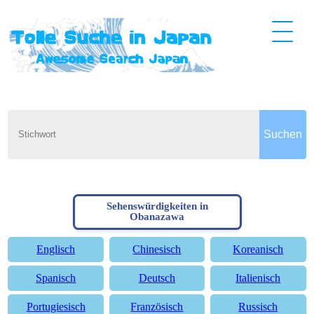
Sehenswürdigkeiten in
Obanazawa
Englisch
Chinesisch
Koreanisch
Spanisch
Deutsch
Italienisch
Portugiesisch
Französisch
Russisch