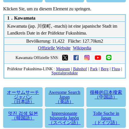
Klicken Sie, um zu diesem Element zu springen.
1．
Kawamata
Kawamata (jap. 川俣町, -machi) ist eine japanische Stadt im
Landkreis Date in der Präfektur Fukushima.
Bevölkerung: 11,422 Fläche: 127.70km2
Offizielle Website
Wikipedia
Kawamata Offizielle SNS:
Präfektur Fukushima-LINK :
Museum
|
Bahnhof
|
Park
|
Berg
|
Fluss
|
Spezialprodukte
オーサムサーチ
Awesome Search
很棒的日本搜索
ジャパン
Japan
（中国語）
（日本語）
（英語）
멋진 검색 일본
Impresionante
Tolle Suche in
（韓国語）
búsqueda Japón
Japan
（スペイン語）
（ドイツ語）