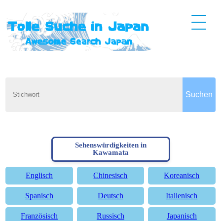
Sehenswürdigkeiten in
Kawamata
Englisch
Chinesisch
Koreanisch
Spanisch
Deutsch
Italienisch
Französisch
Russisch
Japanisch