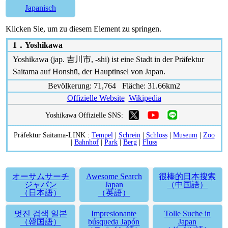
Japanisch
Klicken Sie, um zu diesem Element zu springen.
1．
Yoshikawa
Yoshikawa (jap. 吉川市, -shi) ist eine Stadt in der Präfektur
Saitama auf Honshū, der Hauptinsel von Japan.
Bevölkerung: 71,764 Fläche: 31.66km2
Offizielle Website
Wikipedia
Yoshikawa Offizielle SNS:
Präfektur Saitama-LINK :
Tempel
|
Schrein
|
Schloss
|
Museum
|
Zoo
|
Bahnhof
|
Park
|
Berg
|
Fluss
オーサムサーチ
Awesome Search
很棒的日本搜索
ジャパン
Japan
（中国語）
（日本語）
（英語）
멋진 검색 일본
Impresionante
Tolle Suche in
（韓国語）
búsqueda Japón
Japan