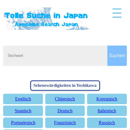
Sehenswürdigkeiten in Yoshikawa
Englisch
Chinesisch
Koreanisch
Spanisch
Deutsch
Italienisch
Portugiesisch
Französisch
Russisch