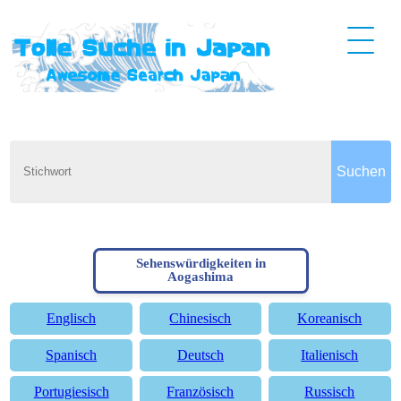
Sehenswürdigkeiten in
Aogashima
Englisch
Chinesisch
Koreanisch
Spanisch
Deutsch
Italienisch
Portugiesisch
Französisch
Russisch