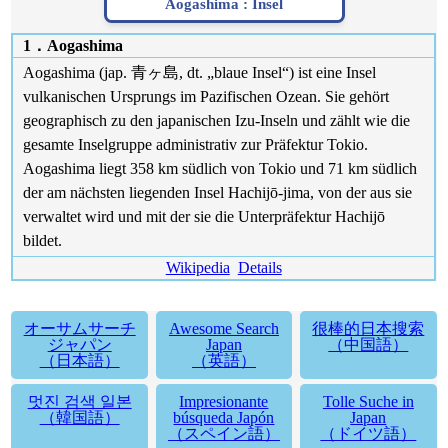
Aogashima :
Insel
1．Aogashima
Aogashima (jap. 青ヶ島, dt. „blaue Insel“) ist eine Insel
vulkanischen Ursprungs im Pazifischen Ozean. Sie gehört
geographisch zu den japanischen Izu-Inseln und zählt wie die
gesamte Inselgruppe administrativ zur Präfektur Tokio.
Aogashima liegt 358 km südlich von Tokio und 71 km südlich
der am nächsten liegenden Insel Hachijō-jima, von der aus sie
verwaltet wird und mit der sie die Unterpräfektur Hachijō
bildet.
Wikipedia
Details
オーサムサーチ
Awesome Search
很棒的日本搜索
ジャパン
Japan
（中国語）
（日本語）
（英語）
멋진 검색 일본
Impresionante
Tolle Suche in
（韓国語）
búsqueda Japón
Japan
（スペイン語）
（ドイツ語）