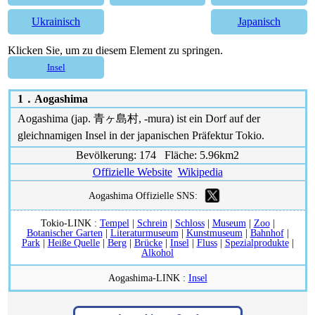
Ukrainisch
Japanisch
Klicken Sie, um zu diesem Element zu springen.
Insel
1．
Aogashima
Aogashima (jap. 青ヶ島村, -mura) ist ein Dorf auf der
gleichnamigen Insel in der japanischen Präfektur Tokio.
Bevölkerung: 174 Fläche: 5.96km2
Offizielle Website
Wikipedia
Aogashima Offizielle SNS:
Tokio-LINK :
Tempel
|
Schrein
|
Schloss
|
Museum
|
Zoo
|
Botanischer Garten
|
Literaturmuseum
|
Kunstmuseum
|
Bahnhof
|
Park
|
Heiße Quelle
|
Berg
|
Brücke
|
Insel
|
Fluss
|
Spezialprodukte
|
Alkohol
Aogashima-LINK :
Insel