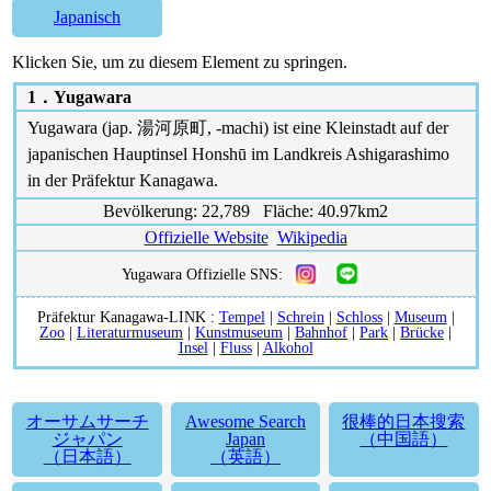
Japanisch
Klicken Sie, um zu diesem Element zu springen.
1．
Yugawara
Yugawara (jap. 湯河原町, -machi) ist eine Kleinstadt auf der
japanischen Hauptinsel Honshū im Landkreis Ashigarashimo
in der Präfektur Kanagawa.
Bevölkerung: 22,789 Fläche: 40.97km2
Offizielle Website
Wikipedia
Yugawara Offizielle SNS:
Präfektur Kanagawa-LINK :
Tempel
|
Schrein
|
Schloss
|
Museum
|
Zoo
|
Literaturmuseum
|
Kunstmuseum
|
Bahnhof
|
Park
|
Brücke
|
Insel
|
Fluss
|
Alkohol
オーサムサーチ
Awesome Search
很棒的日本搜索
ジャパン
Japan
（中国語）
（日本語）
（英語）