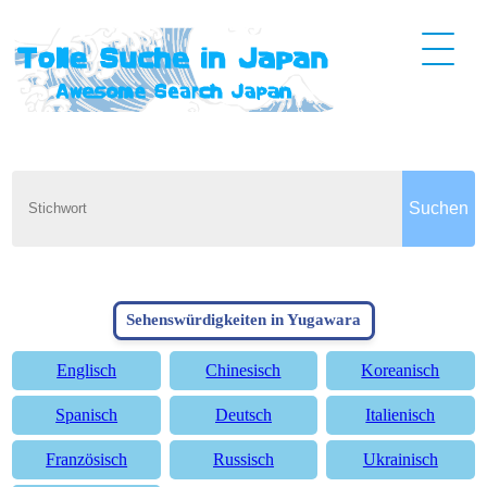
Sehenswürdigkeiten in Yugawara
Englisch
Chinesisch
Koreanisch
Spanisch
Deutsch
Italienisch
Französisch
Russisch
Ukrainisch