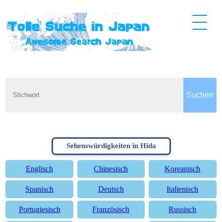
Sehenswürdigkeiten in Hida
Englisch
Chinesisch
Koreanisch
Spanisch
Deutsch
Italienisch
Portugiesisch
Französisch
Russisch