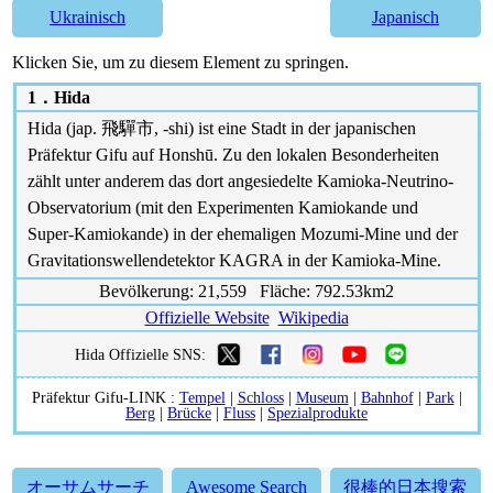
Ukrainisch
Japanisch
Klicken Sie, um zu diesem Element zu springen.
1．
Hida
Hida (jap. 飛驒市, -shi) ist eine Stadt in der japanischen
Präfektur Gifu auf Honshū. Zu den lokalen Besonderheiten
zählt unter anderem das dort angesiedelte Kamioka-Neutrino-
Observatorium (mit den Experimenten Kamiokande und
Super-Kamiokande) in der ehemaligen Mozumi-Mine und der
Gravitationswellendetektor KAGRA in der Kamioka-Mine.
Bevölkerung: 21,559 Fläche: 792.53km2
Offizielle Website
Wikipedia
Hida Offizielle SNS:
Präfektur Gifu-LINK :
Tempel
|
Schloss
|
Museum
|
Bahnhof
|
Park
|
Berg
|
Brücke
|
Fluss
|
Spezialprodukte
オーサムサーチ
Awesome Search
很棒的日本搜索