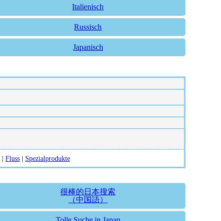
Italienisch
Russisch
Japanisch
|
Fluss
|
Spezialprodukte
很棒的日本搜索
（中国語）
Tolle Suche in Japan