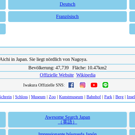
Deutsch
Französisch
Aichi in Japan. Sie liegt nördlich von Nagoya.
Bevölkerung: 47,739 Fläche: 10.47km2
Offizielle Website
Wikipedia
Iwakura Offizielle SNS:
Schrein
|
Schloss
|
Museum
|
Zoo
|
Kunstmuseum
|
Bahnhof
|
Park
|
Berg
|
Insel
Awesome Search Japan
（英語）
Impresionante búsqueda Japón