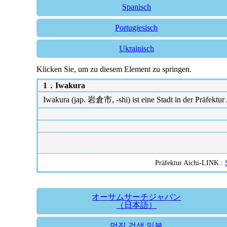
Spanisch
Portugiesisch
Ukrainisch
Klicken Sie, um zu diesem Element zu springen.
1．
Iwakura
Iwakura (jap. 岩倉市, -shi) ist eine Stadt in der Präfektur 
Präfektur Aichi-LINK :
オーサムサーチジャパン
（日本語）
멋진 검색 일본