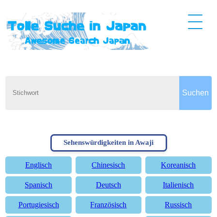
Sehenswürdigkeiten in Awaji
Englisch
Chinesisch
Koreanisch
Spanisch
Deutsch
Italienisch
Portugiesisch
Französisch
Russisch