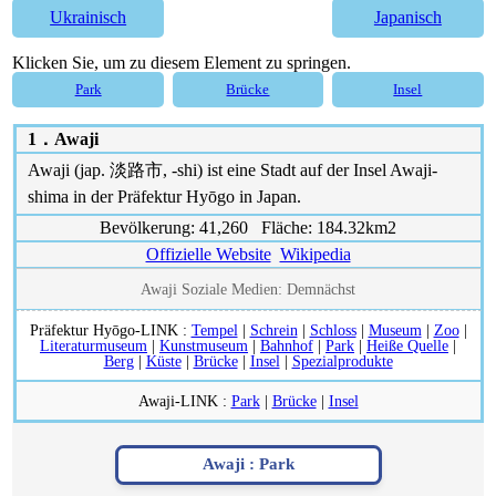
Ukrainisch
Japanisch
Klicken Sie, um zu diesem Element zu springen.
Park
Brücke
Insel
1．
Awaji
Awaji (jap. 淡路市, -shi) ist eine Stadt auf der Insel Awaji-
shima in der Präfektur Hyōgo in Japan.
Bevölkerung: 41,260 Fläche: 184.32km2
Offizielle Website
Wikipedia
Awaji Soziale Medien: Demnächst
Präfektur Hyōgo-LINK :
Tempel
|
Schrein
|
Schloss
|
Museum
|
Zoo
|
Literaturmuseum
|
Kunstmuseum
|
Bahnhof
|
Park
|
Heiße Quelle
|
Berg
|
Küste
|
Brücke
|
Insel
|
Spezialprodukte
Awaji-LINK :
Park
|
Brücke
|
Insel
Awaji :
Park