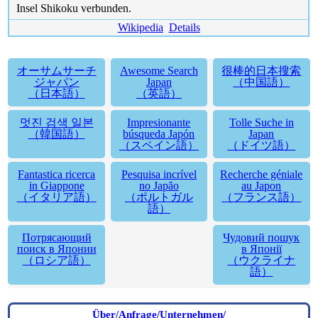
Insel Shikoku verbunden.
Wikipedia
Details
オーサムサーチ
Awesome Search
很棒的日本搜索
ジャパン
Japan
（中国語）
（日本語）
（英語）
멋진 검색 일본
Impresionante
Tolle Suche in
（韓国語）
búsqueda Japón
Japan
（スペイン語）
（ドイツ語）
Fantastica ricerca
Pesquisa incrível
Recherche géniale
in Giappone
no Japão
au Japon
（イタリア語）
（ポルトガル
（フランス語）
語）
Потрясающий
Чудовий пошук
поиск в Японии
в Японії
（ロシア語）
（ウクライナ
語）
Über/Anfrage/Unternehmen/