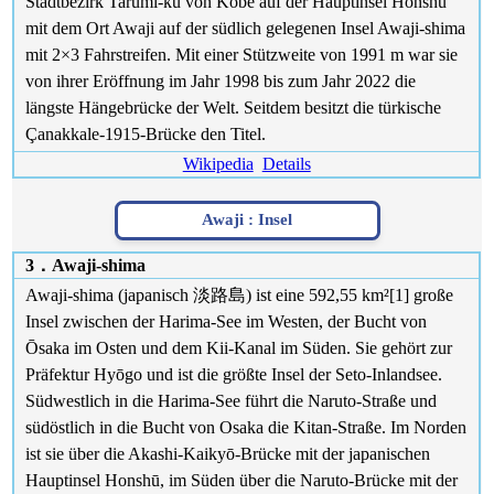
Stadtbezirk Tarumi-ku von Kōbe auf der Hauptinsel Honshū
mit dem Ort Awaji auf der südlich gelegenen Insel Awaji-shima
mit 2×3 Fahrstreifen. Mit einer Stützweite von 1991 m war sie
von ihrer Eröffnung im Jahr 1998 bis zum Jahr 2022 die
längste Hängebrücke der Welt. Seitdem besitzt die türkische
Çanakkale-1915-Brücke den Titel.
Wikipedia
Details
Awaji :
Insel
3．Awaji-shima
Awaji-shima (japanisch 淡路島) ist eine 592,55 km²[1] große
Insel zwischen der Harima-See im Westen, der Bucht von
Ōsaka im Osten und dem Kii-Kanal im Süden. Sie gehört zur
Präfektur Hyōgo und ist die größte Insel der Seto-Inlandsee.
Südwestlich in die Harima-See führt die Naruto-Straße und
südöstlich in die Bucht von Osaka die Kitan-Straße. Im Norden
ist sie über die Akashi-Kaikyō-Brücke mit der japanischen
Hauptinsel Honshū, im Süden über die Naruto-Brücke mit der