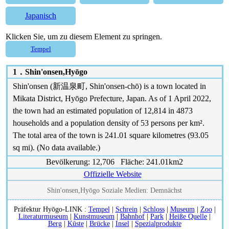
Japanisch
Klicken Sie, um zu diesem Element zu springen.
Tempel
1．
Shin'onsen,Hyōgo
Shin'onsen (新温泉町, Shin'onsen-chō) is a town located in
Mikata District, Hyōgo Prefecture, Japan. As of 1 April 2022,
the town had an estimated population of 12,814 in 4873
households and a population density of 53 persons per km².
The total area of the town is 241.01 square kilometres (93.05
sq mi). (No data available.)
Bevölkerung: 12,706 Fläche: 241.01km2
Offizielle Website
Shin'onsen,Hyōgo Soziale Medien: Demnächst
Präfektur Hyōgo-LINK :
Tempel
|
Schrein
|
Schloss
|
Museum
|
Zoo
|
Literaturmuseum
|
Kunstmuseum
|
Bahnhof
|
Park
|
Heiße Quelle
|
Berg
|
Küste
|
Brücke
|
Insel
|
Spezialprodukte