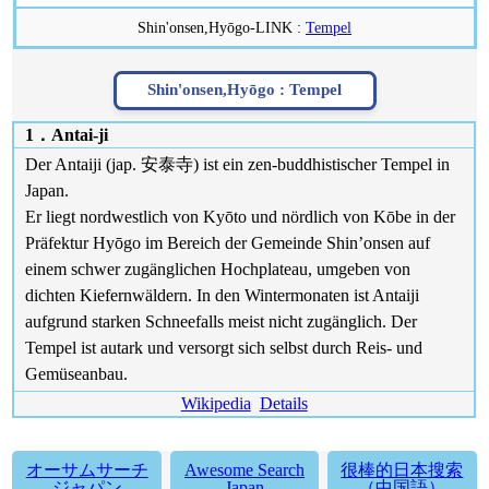
Shin'onsen,Hyōgo-LINK :
Tempel
Shin'onsen,Hyōgo :
Tempel
1．Antai-ji
Der Antaiji (jap. 安泰寺) ist ein zen-buddhistischer Tempel in
Japan.
Er liegt nordwestlich von Kyōto und nördlich von Kōbe in der
Präfektur Hyōgo im Bereich der Gemeinde Shin’onsen auf
einem schwer zugänglichen Hochplateau, umgeben von
dichten Kiefernwäldern. In den Wintermonaten ist Antaiji
aufgrund starken Schneefalls meist nicht zugänglich. Der
Tempel ist autark und versorgt sich selbst durch Reis- und
Gemüseanbau.
Wikipedia
Details
オーサムサーチ
Awesome Search
很棒的日本搜索
ジャパン
Japan
（中国語）