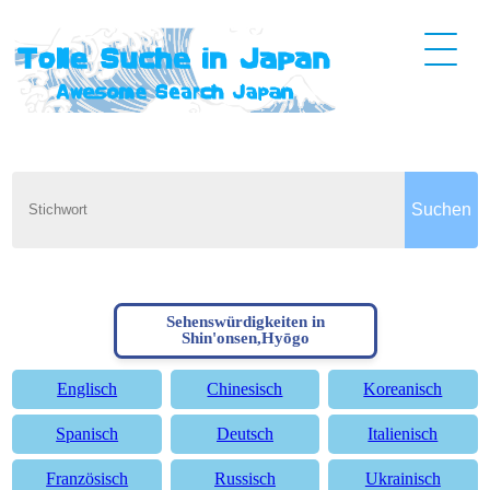
Sehenswürdigkeiten in
Shin'onsen,Hyōgo
Englisch
Chinesisch
Koreanisch
Spanisch
Deutsch
Italienisch
Französisch
Russisch
Ukrainisch