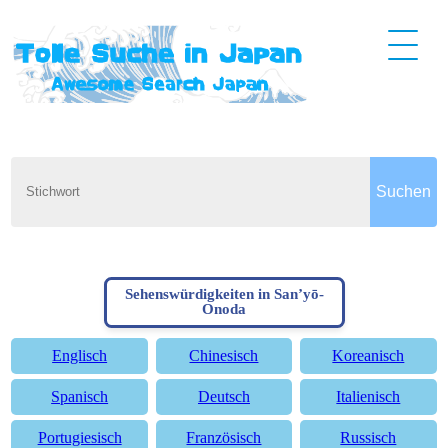
Sehenswürdigkeiten in San’yō-
Onoda
Englisch
Chinesisch
Koreanisch
Spanisch
Deutsch
Italienisch
Portugiesisch
Französisch
Russisch