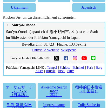
Ukrainisch
Japanisch
Klicken Sie, um zu diesem Element zu springen.
1．
San’yō-Onoda
San’yō-Onoda (japanisch 山陽小野田市, -shi) ist eine Stadt
im Südwesten der Präfektur Yamaguchi in Japan.
Bevölkerung: 58,723 Fläche: 133.09km2
Offizielle Website
Wikipedia
San’yō-Onoda Offizielle SNS:
Präfektur Yamaguchi-LINK :
Tempel
|
Schloss
|
Bahnhof
|
Park
|
Berg
|
Küste
|
Brücke
|
Insel
|
Fluss
オーサムサーチ
Awesome Search
很棒的日本搜索
ジャパン
Japan
（中国語）
（日本語）
（英語）
멋진 검색 일본
Impresionante
Tolle Suche in