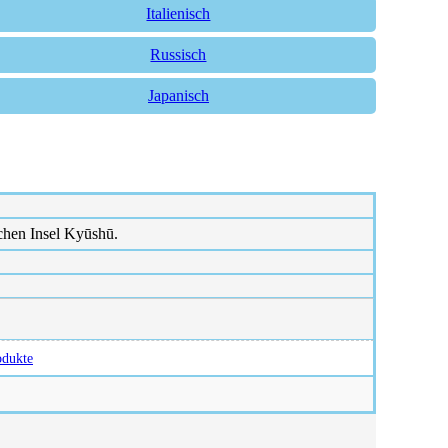
Italienisch
Russisch
Japanisch
schen Insel Kyūshū.
odukte