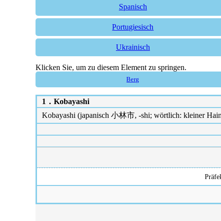
Spanisch
Portugiesisch
Ukrainisch
Klicken Sie, um zu diesem Element zu springen.
Berg
1．
Kobayashi
Kobayashi (japanisch 小林市, -shi; wörtlich: kleiner Hain) 
Präfe