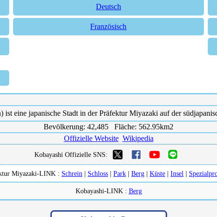
Deutsch
Französisch
ist eine japanische Stadt in der Präfektur Miyazaki auf der südjapani
Bevölkerung: 42,485 Fläche: 562.95km2
Offizielle Website
Wikipedia
Kobayashi Offizielle SNS:
ktur Miyazaki-LINK :
Schrein
|
Schloss
|
Park
|
Berg
|
Küste
|
Insel
|
Spezialpr
Kobayashi-LINK :
Berg