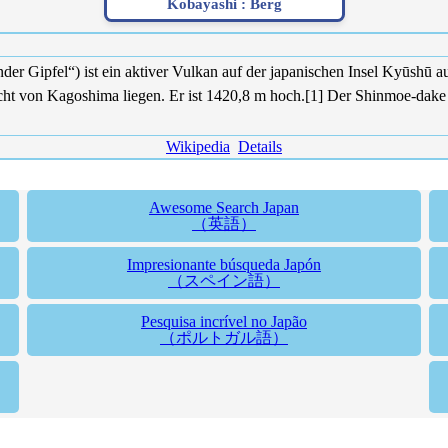
Kobayashi :
Berg
r Gipfel“) ist ein aktiver Vulkan auf der japanischen Insel Kyūshū 
cht von Kagoshima liegen. Er ist 1420,8 m hoch.[1] Der Shinmoe-dake
Wikipedia
Details
Awesome Search Japan
（英語）
Impresionante búsqueda Japón
（スペイン語）
Pesquisa incrível no Japão
（ポルトガル語）