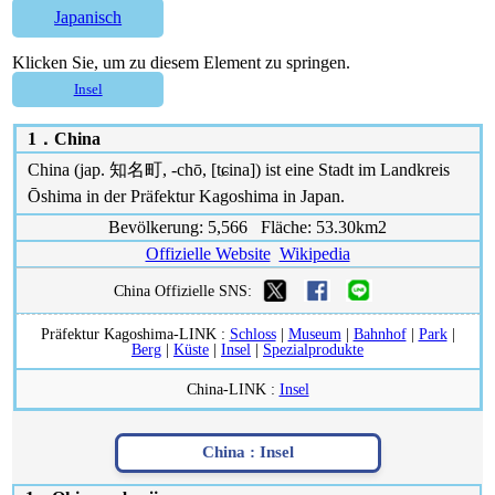
Japanisch
Klicken Sie, um zu diesem Element zu springen.
Insel
1．
China
China (jap. 知名町, -chō, [tɕina]) ist eine Stadt im Landkreis
Ōshima in der Präfektur Kagoshima in Japan.
Bevölkerung: 5,566 Fläche: 53.30km2
Offizielle Website
Wikipedia
China Offizielle SNS:
Präfektur Kagoshima-LINK :
Schloss
|
Museum
|
Bahnhof
|
Park
|
Berg
|
Küste
|
Insel
|
Spezialprodukte
China-LINK :
Insel
China :
Insel