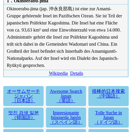
1．Okinoerabu-jima
Okinoerabu-jima (jap. 沖永良部島) ist eine zur Amami-
Gruppe gehörende Insel im Pazifischen Ozean. Sie ist Teil der
japanischen Präfektur Kagoshima. Die Insel hat eine Fläche
von ca. 93,63 km² und eine Einwohnerzahl von etwa 14.000.
Administrativ gehört die Insel zur Präfektur Kagoshima und
teilt sich dabei in die Gemeinden Wadomari und China. Ein
Großteil der Insel befindet sich Innerhalb des Amamiguntō-
Nationalparks. Auf der Insel wird ein Dialekt des Japanisch-
Ryūkyū gesprochen.
Wikipedia
Details
オーサムサーチ
Awesome Search
很棒的日本搜索
ジャパン
Japan
（中国語）
（日本語）
（英語）
멋진 검색 일본
Impresionante
Tolle Suche in
（韓国語）
búsqueda Japón
Japan
（スペイン語）
（ドイツ語）