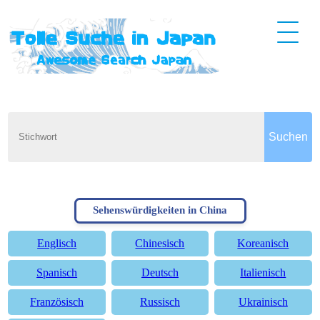
Sehenswürdigkeiten in China
Englisch
Chinesisch
Koreanisch
Spanisch
Deutsch
Italienisch
Französisch
Russisch
Ukrainisch