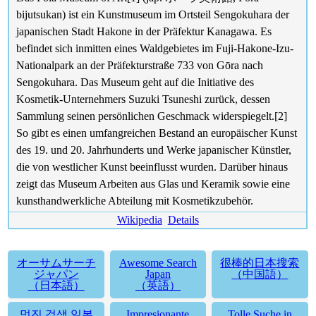
bijutsukan) ist ein Kunstmuseum im Ortsteil Sengokuhara der
japanischen Stadt Hakone in der Präfektur Kanagawa. Es
befindet sich inmitten eines Waldgebietes im Fuji-Hakone-Izu-
Nationalpark an der Präfekturstraße 733 von Gōra nach
Sengokuhara. Das Museum geht auf die Initiative des
Kosmetik-Unternehmers Suzuki Tsuneshi zurück, dessen
Sammlung seinen persönlichen Geschmack widerspiegelt.[2]
So gibt es einen umfangreichen Bestand an europäischer Kunst
des 19. und 20. Jahrhunderts und Werke japanischer Künstler,
die von westlicher Kunst beeinflusst wurden. Darüber hinaus
zeigt das Museum Arbeiten aus Glas und Keramik sowie eine
kunsthandwerkliche Abteilung mit Kosmetikzubehör.
Wikipedia
Details
オーサムサーチ
Awesome Search
很棒的日本搜索
ジャパン
Japan
（中国語）
（日本語）
（英語）
멋진 검색 일본
Impresionante
Tolle Suche in