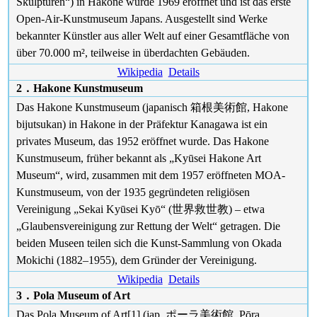
Skulpturen“) in Hakone wurde 1969 eröffnet und ist das erste
Open-Air-Kunstmuseum Japans. Ausgestellt sind Werke
bekannter Künstler aus aller Welt auf einer Gesamtfläche von
über 70.000 m², teilweise in überdachten Gebäuden.
Wikipedia
Details
2．Hakone Kunstmuseum
Das Hakone Kunstmuseum (japanisch 箱根美術館, Hakone
bijutsukan) in Hakone in der Präfektur Kanagawa ist ein
privates Museum, das 1952 eröffnet wurde. Das Hakone
Kunstmuseum, früher bekannt als „Kyūsei Hakone Art
Museum“, wird, zusammen mit dem 1957 eröffneten MOA-
Kunstmuseum, von der 1935 gegründeten religiösen
Vereinigung „Sekai Kyūsei Kyō“ (世界救世教) – etwa
„Glaubensvereinigung zur Rettung der Welt“ getragen. Die
beiden Museen teilen sich die Kunst-Sammlung von Okada
Mokichi (1882–1955), dem Gründer der Vereinigung.
Wikipedia
Details
3．Pola Museum of Art
Das Pola Museum of Art[1] (jap. ポーラ美術館, Pōra