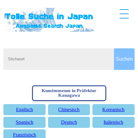
Kunstmuseum in Präfektur
Kanagawa
Englisch
Chinesisch
Koreanisch
Spanisch
Deutsch
Italienisch
Französisch