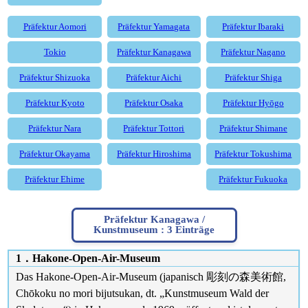
Präfektur Aomori
Präfektur Yamagata
Präfektur Ibaraki
Tokio
Präfektur Kanagawa
Präfektur Nagano
Präfektur Shizuoka
Präfektur Aichi
Präfektur Shiga
Präfektur Kyoto
Präfektur Osaka
Präfektur Hyōgo
Präfektur Nara
Präfektur Tottori
Präfektur Shimane
Präfektur Okayama
Präfektur Hiroshima
Präfektur Tokushima
Präfektur Ehime
Präfektur Fukuoka
Präfektur Kanagawa /
Kunstmuseum : 3 Einträge
1．Hakone-Open-Air-Museum
Das Hakone-Open-Air-Museum (japanisch 彫刻の森美術館,
Chōkoku no mori bijutsukan, dt. „Kunstmuseum Wald der