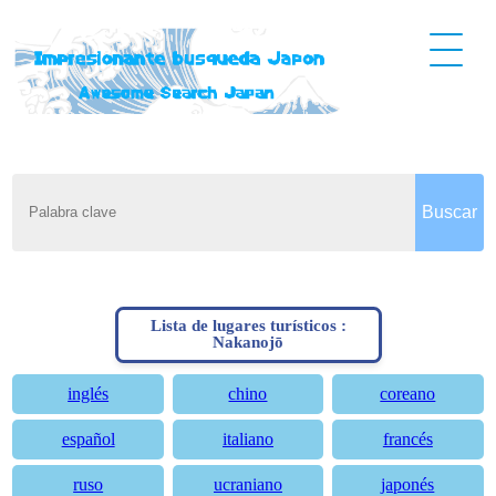
Lista de lugares turísticos :
Nakanojō
inglés
chino
coreano
español
italiano
francés
ruso
ucraniano
japonés