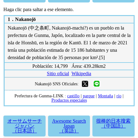
Haga clic para saltar a ese elemento.
1．
Nakanojō
Nakanojō (中之条町, Nakanojō-machi?) es un pueblo en la
prefectura de Gunma, Japón, localizado en la parte central de la
isla de Honshū, en la región de Kantō. El 1 de marzo de 2021
tenía una población estimada de 15 186 habitantes y una
densidad de población de 35 personas por km².[5]​
Población: 14,799 Área: 439.28km2
Sitio oficial
Wikipedia
Nakanojō SNS Oficiales:
Prefectura de Gunma-LINK :
castillo
|
parque
|
Montaña
|
río
|
Productos especiales
オーサムサーチ
Awesome Search
很棒的日本搜索
ジャパン
Japan
（中国語）
（日本語）
（英語）