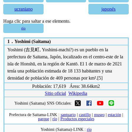
ucraniano
japonés
Haga clic para saltar a ese elemento.
río
1．
Yoshimi (Saitama)
Yoshimi (吉見町, Yoshimi-machi?) es un pueblo en la
prefectura de Saitama, Japón, localizado en el centro-este de la
isla de Honshū, en la región de Kantō. El 1 de marzo de 2021
tenía una población estimada de 18 133 habitantes y una
densidad de población de 469 personas por km².[5]​
Población: 17,619 Área: 38.64km2
Sitio oficial
Wikipedia
Yoshimi (Saitama) SNS Oficiales:
Prefectura de Saitama-LINK :
santuario
|
castillo
|
museo
|
estación
|
parque
|
río
|
Productos especiales
Yoshimi (Saitama)-LINK :
río