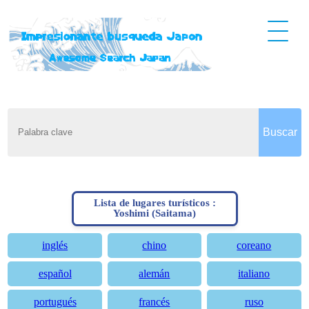
Lista de lugares turísticos :
Yoshimi (Saitama)
inglés
chino
coreano
español
alemán
italiano
portugués
francés
ruso