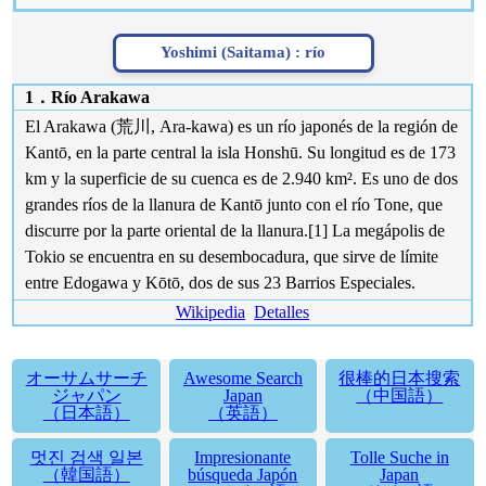
Yoshimi (Saitama) :
río
1．Río Arakawa
El Arakawa (荒川, Ara-kawa) es un río japonés de la región de
Kantō, en la parte central la isla Honshū. Su longitud es de 173
km y la superficie de su cuenca es de 2.940 km². Es uno de dos
grandes ríos de la llanura de Kantō junto con el río Tone, que
discurre por la parte oriental de la llanura.[1]​ La megápolis de
Tokio se encuentra en su desembocadura, que sirve de límite
entre Edogawa y Kōtō, dos de sus 23 Barrios Especiales.
Wikipedia
Detalles
オーサムサーチ
Awesome Search
很棒的日本搜索
ジャパン
Japan
（中国語）
（日本語）
（英語）
멋진 검색 일본
Impresionante
Tolle Suche in
（韓国語）
búsqueda Japón
Japan