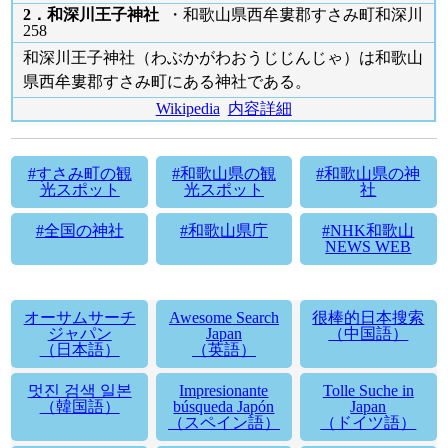
2．和深川王子神社
・和歌山県西牟婁郡すさみ町和深川
258
和深川王子神社（わぶかがわおうじじんじゃ）は和歌山
県西牟婁郡すさみ町にある神社である。
Wikipedia
内容詳細
#すさみ町の観
#和歌山県の観
#和歌山県の神
光スポット
光スポット
社
#全国の神社
#和歌山県庁
#NHK和歌山
NEWS WEB
オーサムサーチ
Awesome Search
很棒的日本搜索
ジャパン
Japan
（中国語）
（日本語）
（英語）
멋진 검색 일본
Impresionante
Tolle Suche in
（韓国語）
búsqueda Japón
Japan
（スペイン語）
（ドイツ語）