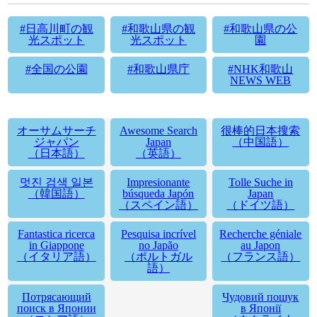
#日高川町の観
#和歌山県の観
#和歌山県の公
光スポット
光スポット
園
#全国の公園
#和歌山県庁
#NHK和歌山
NEWS WEB
オーサムサーチ
Awesome Search
很棒的日本搜索
ジャパン
Japan
（中国語）
（日本語）
（英語）
멋진 검색 일본
Impresionante
Tolle Suche in
（韓国語）
búsqueda Japón
Japan
（スペイン語）
（ドイツ語）
Fantastica ricerca
Pesquisa incrível
Recherche géniale
in Giappone
no Japão
au Japon
（イタリア語）
（ポルトガル
（フランス語）
語）
Потрясающий
Чудовий пошук
поиск в Японии
в Японії