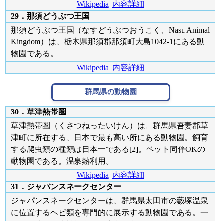
Wikipedia
内容詳細
29．那須どうぶつ王国
那須どうぶつ王国（なすどうぶつおうこく、Nasu Animal
Kingdom）は、栃木県那須郡那須町大島1042-1にある動
物園である。
Wikipedia
内容詳細
群馬県の動物園
30．草津熱帯圏
草津熱帯圏（くさつねったいけん）は、群馬県吾妻郡草
津町に所在する、日本で最も高い所にある動物園。飼育
する爬虫類の種類は日本一である[2]。ペット同伴OKの
動物園である。温泉熱利用。
Wikipedia
内容詳細
31．ジャパンスネークセンター
ジャパンスネークセンターは、群馬県太田市の藪塚温泉
に位置するヘビ類を専門的に展示する動物園である。一