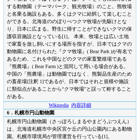
する動物園（テーマパーク、観光牧場）のこと。熊牧場
と名乗る施設もある。多くはクマに給餌して楽しむこと
ができる。北海道ののぼりべつクマ牧場が先駆けとな
り、日本に広まる。野生に帰すことができないクマの保
護収容施設となっている[1]。 本来、牧場とは広い土地
で家畜を放し飼いにする場所を指すが、日本ではクマの
動物園に名付けられた『クマ牧場』( Bear Park )が有名で
あるため、これを中国などのクマの家畜繁殖場である
『熊農場』( Bear Farm )と混同して用いる場合がある。
中国の「熊農場」は動物園ではなく、熊製品生産のため
の畜産場[注釈 1]であるが、日本ではそれと規模や施設
に類似点があることから“クマ牧場”と誤って称すること
がある。
Wikipedia
内容詳細
6．札幌市円山動物園
札幌市円山動物園（さっぽろしまるやまどうぶつえん）
は、北海道札幌市中央区宮ケ丘の円山公園内にある動物
園。札幌市環境局が管理運営を行っている[1]。