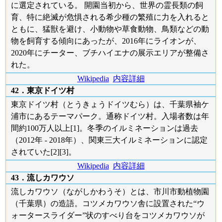
に選定されている。 開園当初から、世界の霊長類の飼
育、特に絶滅が危惧される希少種の繁殖に力を入れると
ともに、猛獣を避け、小動物や草食動物、鳥類などの動
物を飼育する傾向にあったが、2016年にライオンが、
2020年にチーター、ブチハイエナの展示エリアが整備さ
れた。
Wikipedia
内容詳細
42．東京ドイツ村
東京ドイツ村（とうきょうドイツむら）は、千葉県袖ケ
浦市にあるテーマパーク。通称ドイツ村。入場者数は年
間約100万人以上[1]。冬季のイルミネーションは過去
（2012年 - 2018年）、関東三大イルミネーションに認定
されていた[2][3]。
Wikipedia
内容詳細
43．流しカワウソ
流しカワウソ（ながしかわうそ）とは、市川市動植物園
（千葉県）の造語。コツメカワウソ舎に設置された“ウ
ォータースライダー”状のすべり台をコツメカワウソが