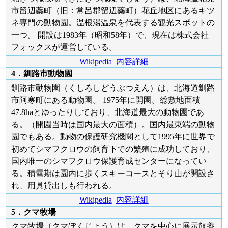
市留辺蘂町（旧：常呂郡留辺蘂町）花丘地区にあるキツ
ネ専門の動物園。温根湯温泉を代表する観光スポットの
一つ。 開設は1983年（昭和58年）で、現在は株式会社
フォックスが運営している。
Wikipedia
内容詳細
4．釧路市動物園
釧路市動物園（くしろしどうぶつえん）は、北海道釧路
市阿寒町にある動物園。 1975年に開園。総敷地面積
47.8haとゆったりしており、北海道最大の動物園であ
る。（開園当時は国内最大の面積）。国内最東端の動物
園でもある。動物の保護研究機関として1995年に世界で
初めてシマフクロウの飼育下での繁殖に成功しており、
国内唯一のシマフクロウ保護育成センターになってい
る。積雪期は園内に歩くスキーコースとそり山が開設さ
れ、用具貸出しも行われる。
Wikipedia
内容詳細
5．クマ牧場
クマ牧場（クマぼくじょう）は、クマを中心に展示飼養