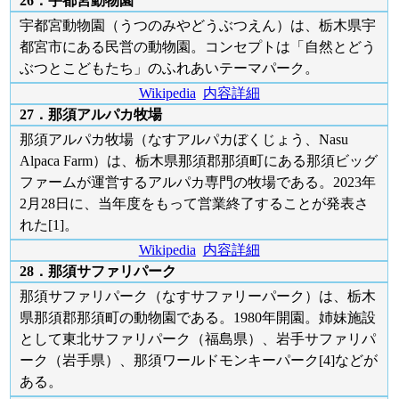
26．宇都宮動物園
宇都宮動物園（うつのみやどうぶつえん）は、栃木県宇
都宮市にある民営の動物園。コンセプトは「自然とどう
ぶつとこどもたち」のふれあいテーマパーク。
Wikipedia
内容詳細
27．那須アルパカ牧場
那須アルパカ牧場（なすアルパカぼくじょう、Nasu
Alpaca Farm）は、栃木県那須郡那須町にある那須ビッグ
ファームが運営するアルパカ専門の牧場である。2023年
2月28日に、当年度をもって営業終了することが発表さ
れた[1]。
Wikipedia
内容詳細
28．那須サファリパーク
那須サファリパーク（なすサファリーパーク）は、栃木
県那須郡那須町の動物園である。1980年開園。姉妹施設
として東北サファリパーク（福島県）、岩手サファリパ
ーク（岩手県）、那須ワールドモンキーパーク[4]などが
ある。