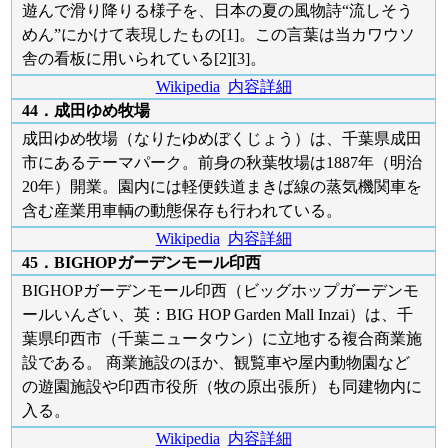
遊んで滑り降りる様子を、日本の夏の風物詩“流しそう
めん”にかけて表現したもの[1]。この言葉は当カワウソ
舎の看板に用いられている[2][3]。
Wikipedia
内容詳細
44．成田ゆめ牧場
成田ゆめ牧場（なりたゆめぼくじょう）は、千葉県成田
市にあるテーマパーク。前身の秋葉牧場は1887年（明治
20年）開業。園内には軽便鉄道まきば線の蒸気機関車を
含む産業用車輌の動態保存も行われている。
Wikipedia
内容詳細
45．BIGHOPガーデンモール印西
BIGHOPガーデンモール印西（ビッグホップガーデンモ
ールいんざい、英：BIG HOP Garden Mall Inzai）は、千
葉県印西市（千葉ニュータウン）に立地する複合商業施
設である。 商業施設のほか、観覧車や屋内動物園など
の遊園施設や印西市役所（牧の原出張所）も同建物内に
入る。
Wikipedia
内容詳細