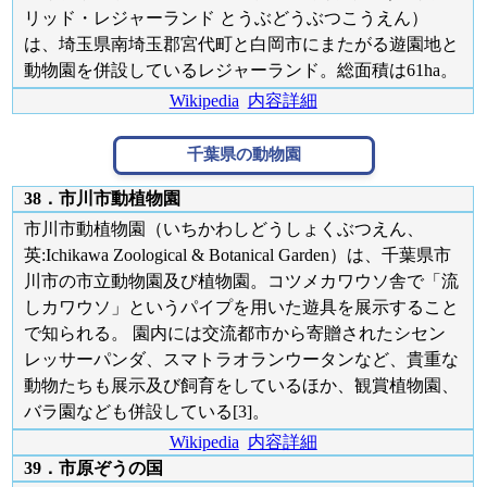
リッド・レジャーランド とうぶどうぶつこうえん）
は、埼玉県南埼玉郡宮代町と白岡市にまたがる遊園地と
動物園を併設しているレジャーランド。総面積は61ha。
Wikipedia
内容詳細
千葉県の動物園
38．市川市動植物園
市川市動植物園（いちかわしどうしょくぶつえん、
英:Ichikawa Zoological & Botanical Garden）は、千葉県市
川市の市立動物園及び植物園。コツメカワウソ舎で「流
しカワウソ」というパイプを用いた遊具を展示すること
で知られる。 園内には交流都市から寄贈されたシセン
レッサーパンダ、スマトラオランウータンなど、貴重な
動物たちも展示及び飼育をしているほか、観賞植物園、
バラ園なども併設している[3]。
Wikipedia
内容詳細
39．市原ぞうの国