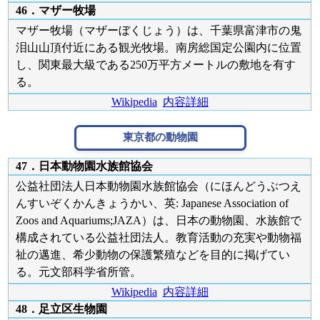
46．マザー牧場
マザー牧場（マザーぼくじょう）は、千葉県富津市の鬼
泪山山頂付近にある観光牧場。南房総国定公園内に位置
し、関東最大級である250万平方メートルの敷地を有す
る。
Wikipedia
内容詳細
東京都の動物園
47．日本動物園水族館協会
公益社団法人日本動物園水族館協会（にほんどうぶつえ
んすいぞくかんきょうかい、英: Japanese Association of
Zoos and Aquariums;JAZA）は、日本の動物園、水族館で
構成されている公益社団法人。教育活動の充実や動物福
祉の邁進、希少動物の保護繁殖などを目的に掲げてい
る。元文部科学省所管。
Wikipedia
内容詳細
48．足立区生物園