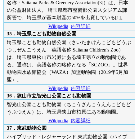
名称：Saitama Parks & Greenery Association[3]）は、日本
の公益財団法人。 埼玉県都市整備部公園スタジアム課
所管で、埼玉県が基本財産の50%を出資している[1]。
Wikipedia
内容詳細
35．埼玉県こども動物自然公園
埼玉県こども動物自然公園（さいたまけんこどもどうぶ
つしぜんこうえん 英語名称:Saitama Children's Zoo）
は、埼玉県東松山市岩殿にある埼玉県立の動物園であ
る。通称は、英語名称の略称となる「SCZOO」。世界
動物園水族館協会（WAZA）加盟動物園（2019年5月加
盟）。
Wikipedia
内容詳細
36．狭山市立智光山公園こども動物園
智光山公園こども動物園（ちこうざんこうえんこどもど
うぶつえん）は、埼玉県狭山市柏原にある動物園。
Wikipedia
内容詳細
37．東武動物公園
ハイブリッド・レジャーランド 東武動物公園（ハイブ