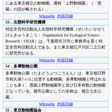
にある東京都立の動物園。通称「上野動物園」（「恩
賜」の語が略される）。
Wikipedia
内容詳細
53．生態科学研究機構
特定非営利活動法人生態科学研究機構（せいたいかがく
けんきゅうきこう： Organization for Ecological Science
Research：OESR）は、千葉県市川市に事務局を置く特
定非営利活動法人である。また東京都江戸川区二之江町
に研究所がある。
Wikipedia
内容詳細
54．多摩動物公園
多摩動物公園（たまどうぶつこうえん）は、東京都日野
市程久保7-1-1に位置する動物園。多摩動物園と呼ばれる
ことも多く、恩賜上野動物園等と並び日本有数の動物園
となっている。都市公園としての名称は、都立七生公
園。
Wikipedia
内容詳細
55．東京動物園協会