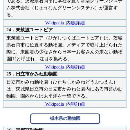
である。茨城県石岡市に本社を置く常南グリーンシステ
ム株式会社（じょうなんグリーンシステム）が運営す
る。
Wikipedia
内容詳細
24．東筑波ユートピア
東筑波ユートピア（ひがしつくばユートピア）は、茨城
県石岡市に位置する動物園。メディアで取り上げられた
際に、来園者の少なさから日本一お客さんの来ない動物
園[1]と呼ばれ、注目を集める。
Wikipedia
内容詳細
25．日立市かみね動物園
日立市かみね動物園（ひたちしかみねどうぶつえん）
は、茨城県日立市の日立市かみね公園内にある市営の動
物園。園内からは太平洋を一望できる。
Wikipedia
内容詳細
栃木県の動物園