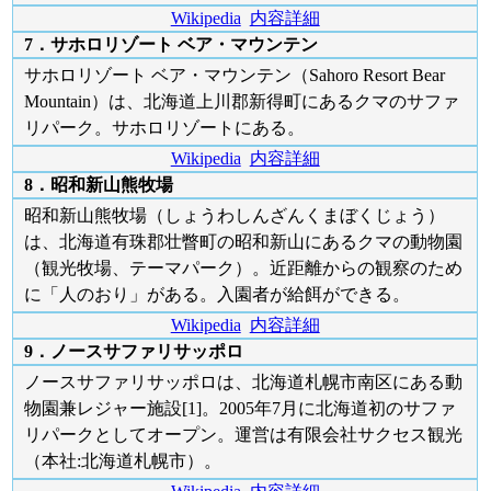
Wikipedia
内容詳細
7．サホロリゾート ベア・マウンテン
サホロリゾート ベア・マウンテン（Sahoro Resort Bear
Mountain）は、北海道上川郡新得町にあるクマのサファ
リパーク。サホロリゾートにある。
Wikipedia
内容詳細
8．昭和新山熊牧場
昭和新山熊牧場（しょうわしんざんくまぼくじょう）
は、北海道有珠郡壮瞥町の昭和新山にあるクマの動物園
（観光牧場、テーマパーク）。近距離からの観察のため
に「人のおり」がある。入園者が給餌ができる。
Wikipedia
内容詳細
9．ノースサファリサッポロ
ノースサファリサッポロは、北海道札幌市南区にある動
物園兼レジャー施設[1]。2005年7月に北海道初のサファ
リパークとしてオープン。運営は有限会社サクセス観光
（本社:北海道札幌市）。