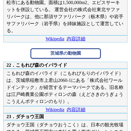
松市にある動物園。面積は1,500,000m2。エビスサーキ
ットを併設している。 運営会社の株式会社東北サファ
リパークは、他に那須サファリパーク（栃木県）や岩手
サファリパーク（岩手県）を姉妹施設として運営してい
る。
Wikipedia
内容詳細
茨城県の動物園
22．こもれび森のイバライド
こもれび森のイバライド（こもれびもりのイバライド）
は、茨城県稲敷市上君山2060-1にある「株式会社ワール
ドインテック」が経営するテーマパークである。旧名称
は江戸崎農業公園ポティロンの森（えどさきのうぎょう
こうえんポティロンのもり）。
Wikipedia
内容詳細
23．ダチョウ王国
ダチョウ王国（ダチョウおうこく）は、日本の観光牧場