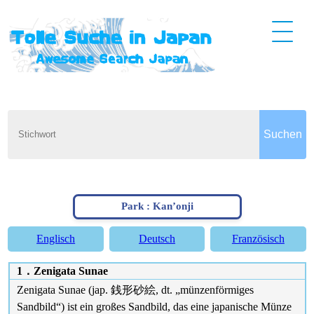
Park : Kan’onji
Englisch
Deutsch
Französisch
1．Zenigata Sunae
Zenigata Sunae (jap. 銭形砂絵, dt. „münzenförmiges
Sandbild“) ist ein großes Sandbild, das eine japanische Münze