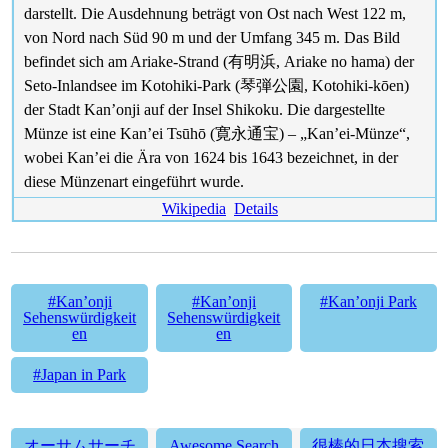
darstellt. Die Ausdehnung beträgt von Ost nach West 122 m,
von Nord nach Süd 90 m und der Umfang 345 m. Das Bild
befindet sich am Ariake-Strand (有明浜, Ariake no hama) der
Seto-Inlandsee im Kotohiki-Park (琴弾公園, Kotohiki-kōen)
der Stadt Kan’onji auf der Insel Shikoku. Die dargestellte
Münze ist eine Kan’ei Tsūhō (寛永通宝) – „Kan’ei-Münze“,
wobei Kan’ei die Ära von 1624 bis 1643 bezeichnet, in der
diese Münzenart eingeführt wurde.
Wikipedia
Details
#Kan’onji
#Kan’onji
#Kan’onji Park
Sehenswürdigkeit
Sehenswürdigkeit
en
en
#Japan in Park
オーサムサーチ
Awesome Search
很棒的日本搜索