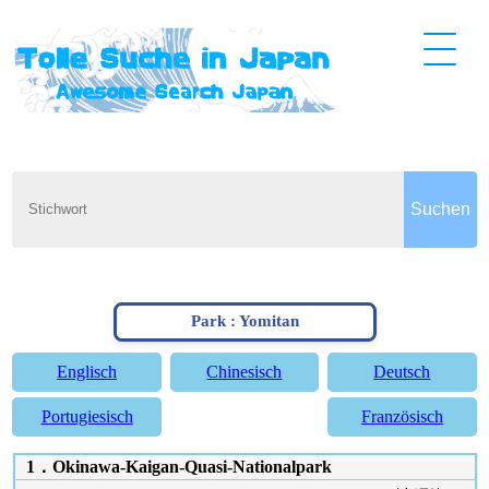
Park : Yomitan
Englisch
Chinesisch
Deutsch
Portugiesisch
Französisch
1．Okinawa-Kaigan-Quasi-Nationalpark