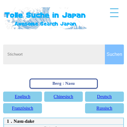
Berg : Nasu
Englisch
Chinesisch
Deutsch
Französisch
Russisch
1．Nasu-dake