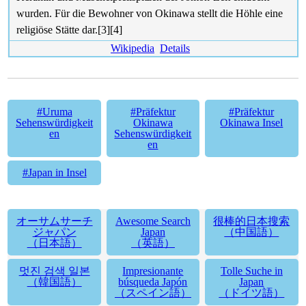
wurden. Für die Bewohner von Okinawa stellt die Höhle eine
religiöse Stätte dar.[3][4]
Wikipedia
Details
#Uruma
#Präfektur
#Präfektur
Sehenswürdigkeit
Okinawa
Okinawa Insel
en
Sehenswürdigkeit
en
#Japan in Insel
オーサムサーチ
Awesome Search
很棒的日本搜索
ジャパン
Japan
（中国語）
（日本語）
（英語）
멋진 검색 일본
Impresionante
Tolle Suche in
（韓国語）
búsqueda Japón
Japan
（スペイン語）
（ドイツ語）