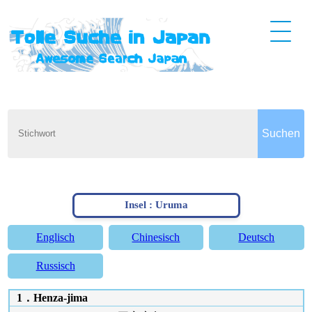
Insel : Uruma
Englisch
Chinesisch
Deutsch
Russisch
1．Henza-jima