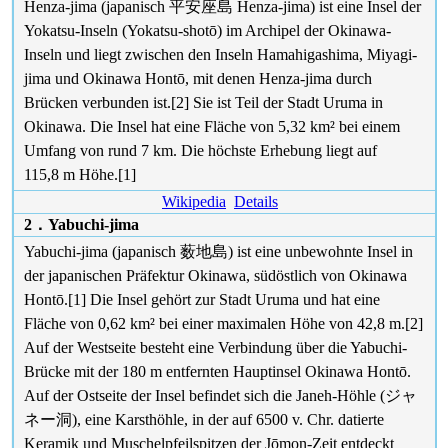
Henza-jima (japanisch 平安座島 Henza-jima) ist eine Insel der
Yokatsu-Inseln (Yokatsu-shotō) im Archipel der Okinawa-
Inseln und liegt zwischen den Inseln Hamahigashima, Miyagi-
jima und Okinawa Hontō, mit denen Henza-jima durch
Brücken verbunden ist.[2] Sie ist Teil der Stadt Uruma in
Okinawa. Die Insel hat eine Fläche von 5,32 km² bei einem
Umfang von rund 7 km. Die höchste Erhebung liegt auf
115,8 m Höhe.[1]
Wikipedia
Details
2．Yabuchi-jima
Yabuchi-jima (japanisch 薮地島) ist eine unbewohnte Insel in
der japanischen Präfektur Okinawa, südöstlich von Okinawa
Hontō.[1] Die Insel gehört zur Stadt Uruma und hat eine
Fläche von 0,62 km² bei einer maximalen Höhe von 42,8 m.[2]
Auf der Westseite besteht eine Verbindung über die Yabuchi-
Brücke mit der 180 m entfernten Hauptinsel Okinawa Hontō.
Auf der Ostseite der Insel befindet sich die Janeh-Höhle (ジャ
ネー洞), eine Karsthöhle, in der auf 6500 v. Chr. datierte
Keramik und Muschelpfeilspitzen der Jōmon-Zeit entdeckt