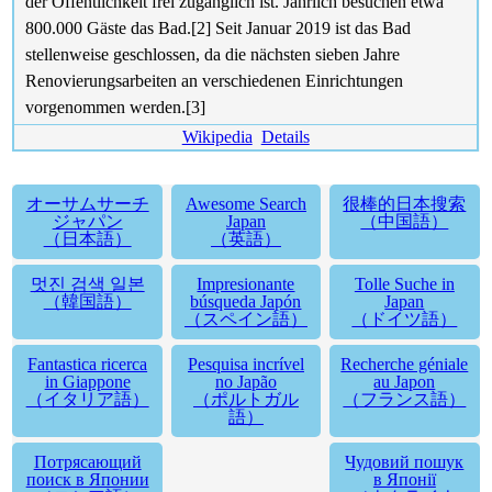
der Öffentlichkeit frei zugänglich ist. Jährlich besuchen etwa
800.000 Gäste das Bad.[2] Seit Januar 2019 ist das Bad
stellenweise geschlossen, da die nächsten sieben Jahre
Renovierungsarbeiten an verschiedenen Einrichtungen
vorgenommen werden.[3]
Wikipedia
Details
オーサムサーチ
Awesome Search
很棒的日本搜索
ジャパン
Japan
（中国語）
（日本語）
（英語）
멋진 검색 일본
Impresionante
Tolle Suche in
（韓国語）
búsqueda Japón
Japan
（スペイン語）
（ドイツ語）
Fantastica ricerca
Pesquisa incrível
Recherche géniale
in Giappone
no Japão
au Japon
（イタリア語）
（ポルトガル
（フランス語）
語）
Потрясающий
Чудовий пошук
поиск в Японии
в Японії