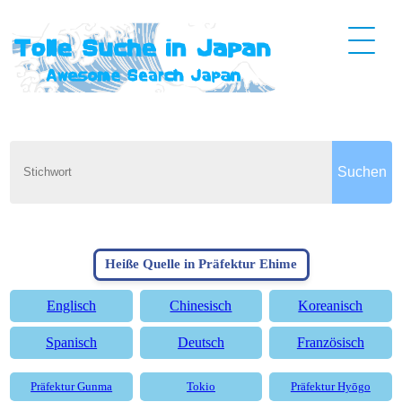
Heiße Quelle in Präfektur Ehime
Englisch
Chinesisch
Koreanisch
Spanisch
Deutsch
Französisch
Präfektur Gunma
Tokio
Präfektur Hyōgo