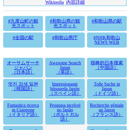
Wikipedia
内容詳細
#九度山町の観
#和歌山県の観
#和歌山県の駅
光スポット
光スポット
#全国の駅
#和歌山県庁
#NHK和歌山
NEWS WEB
オーサムサーチ
Awesome Search
很棒的日本搜索
ジャパン
Japan
（中国語）
（日本語）
（英語）
멋진 검색 일본
Impresionante
Tolle Suche in
（韓国語）
búsqueda Japón
Japan
（スペイン語）
（ドイツ語）
Fantastica ricerca
Pesquisa incrível
Recherche géniale
in Giappone
no Japão
au Japon
（イタリア語）
（ポルトガル
（フランス語）
語）