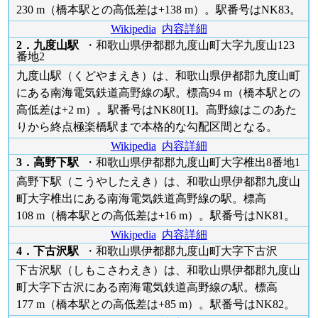
230 m（橋本駅との高低差は+138 m）。駅番号はNK83。
Wikipedia
内容詳細
2．九度山駅
・和歌山県伊都郡九度山町大字九度山123
番地2
九度山駅（くどやまえき）は、和歌山県伊都郡九度山町
にある南海電気鉄道高野線の駅。標高94 m（橋本駅との
高低差は+2 m）。駅番号はNK80[1]。高野線はこのあた
りから終点極楽橋駅まで本格的な勾配区間となる。
Wikipedia
内容詳細
3．高野下駅
・和歌山県伊都郡九度山町大字椎出8番地1
高野下駅（こうやしたえき）は、和歌山県伊都郡九度山
町大字椎出にある南海電気鉄道高野線の駅。標高
108 m（橋本駅との高低差は+16 m）。駅番号はNK81。
Wikipedia
内容詳細
4．下古沢駅
・和歌山県伊都郡九度山町大字下古沢
下古沢駅（しもこさわえき）は、和歌山県伊都郡九度山
町大字下古沢にある南海電気鉄道高野線の駅。標高
177 m（橋本駅との高低差は+85 m）。駅番号はNK82。