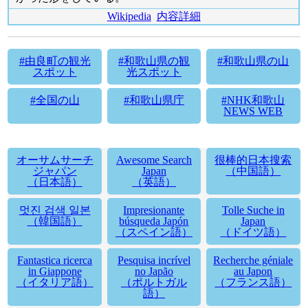
Wikipedia
内容詳細
#由良町の観光
#和歌山県の観
#和歌山県の山
スポット
光スポット
#全国の山
#和歌山県庁
#NHK和歌山
NEWS WEB
オーサムサーチ
Awesome Search
很棒的日本搜索
ジャパン
Japan
（中国語）
（日本語）
（英語）
멋진 검색 일본
Impresionante
Tolle Suche in
（韓国語）
búsqueda Japón
Japan
（スペイン語）
（ドイツ語）
Fantastica ricerca
Pesquisa incrível
Recherche géniale
in Giappone
no Japão
au Japon
（イタリア語）
（ポルトガル
（フランス語）
語）