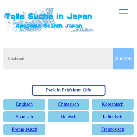
Park in Präfektur Gifu
Englisch
Chinesisch
Koreanisch
Spanisch
Deutsch
Italienisch
Portugiesisch
Französisch