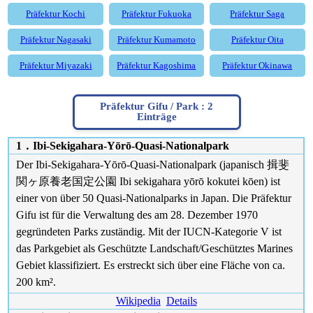
Präfektur Kochi
Präfektur Fukuoka
Präfektur Saga
Präfektur Nagasaki
Präfektur Kumamoto
Präfektur Oita
Präfektur Miyazaki
Präfektur Kagoshima
Präfektur Okinawa
Präfektur Gifu / Park : 2
Einträge
1．Ibi-Sekigahara-Yōrō-Quasi-Nationalpark
Der Ibi-Sekigahara-Yōrō-Quasi-Nationalpark (japanisch 揖斐
関ヶ原養老国定公園 Ibi sekigahara yōrō kokutei kōen) ist
einer von über 50 Quasi-Nationalparks in Japan. Die Präfektur
Gifu ist für die Verwaltung des am 28. Dezember 1970
gegründeten Parks zuständig. Mit der IUCN-Kategorie V ist
das Parkgebiet als Geschützte Landschaft/Geschütztes Marines
Gebiet klassifiziert. Es erstreckt sich über eine Fläche von ca.
200 km².
Wikipedia
Details