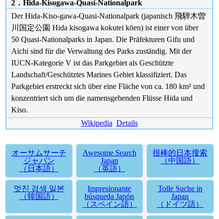
2．Hida-Kisogawa-Quasi-Nationalpark
Der Hida-Kiso-gawa-Quasi-Nationalpark (japanisch 飛騨木曽
川国定公園 Hida kisogawa kokutei kōen) ist einer von über
50 Quasi-Nationalparks in Japan. Die Präfekturen Gifu und
Aichi sind für die Verwaltung des Parks zuständig. Mit der
IUCN-Kategorie V ist das Parkgebiet als Geschützte
Landschaft/Geschütztes Marines Gebiet klassifiziert. Das
Parkgebiet erstreckt sich über eine Fläche von ca. 180 km² und
konzentriert sich um die namensgebenden Flüsse Hida und
Kiso.
Wikipedia
Details
オーサムサーチ
Awesome Search
很棒的日本搜索
ジャパン
Japan
（中国語）
（日本語）
（英語）
멋진 검색 일본
Impresionante
Tolle Suche in
（韓国語）
búsqueda Japón
Japan
（スペイン語）
（ドイツ語）