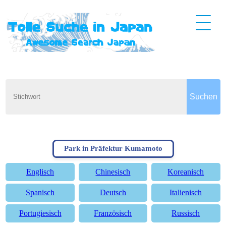
Park in Präfektur Kumamoto
Englisch
Chinesisch
Koreanisch
Spanisch
Deutsch
Italienisch
Portugiesisch
Französisch
Russisch