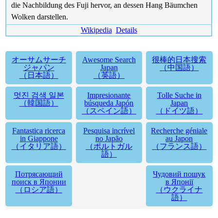
die Nachbildung des Fuji hervor, an dessen Hang Bäumchen
Wolken darstellen.
Wikipedia
Details
オーサムサーチ
Awesome Search
很棒的日本搜索
ジャパン
Japan
（中国語）
（日本語）
（英語）
멋진 검색 일본
Impresionante
Tolle Suche in
（韓国語）
búsqueda Japón
Japan
（スペイン語）
（ドイツ語）
Fantastica ricerca
Pesquisa incrível
Recherche géniale
in Giappone
no Japão
au Japon
（イタリア語）
（ポルトガル
（フランス語）
語）
Потрясающий
Чудовий пошук
поиск в Японии
в Японії
（ロシア語）
（ウクライナ
語）