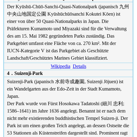
Der Kyūshū-Chūō-Sanchi-Quasi-Nationalpark (japanisch 九州
中央山地国定公園 Kyūshūchūōsanchi Kokutei Kōen) ist
einer von über 50 Quasi-Nationalparks in Japan. Die
Präfekturen Kumamoto und Miyazaki sind für die Verwaltung
des am 15. Mai 1982 gegründeten Parks zuständig. Das
Parkgebiet umfasst eine Fläche von ca. 270 km². Mit der
IUCN-Kategorie V ist das Parkgebiet als Geschützte
Landschaft/Geschütztes Marines Gebiet klassifiziert.
Wikipedia
Details
4．Suizenji-Park
Suizenji-Park (japanisch 水前寺成趣園, Suizenji Jōjuen) ist
ein Wandelgarten aus der Edo-Zeit in der Stadt Kumamoto,
Japan.
Der Park wurde von Fürst Hosokawa Tadatoshi (細川 忠利;
1586–1641) im Jahre 1636 angelegt. Benannt ist er nach dem
nicht mehr existierenden buddhistischen Tempel Suizen-ji. Der
Park ist um einen großen Teich angelegt, an dessen Ostseite die
53 Stationen als Küstenstreifen dargestellt sind. Prominent ragt