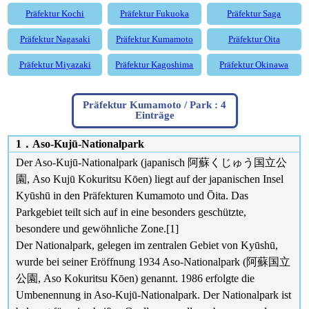
Präfektur Kochi
Präfektur Fukuoka
Präfektur Saga
Präfektur Nagasaki
Präfektur Kumamoto
Präfektur Oita
Präfektur Miyazaki
Präfektur Kagoshima
Präfektur Okinawa
Präfektur Kumamoto / Park : 4
Einträge
1．Aso-Kujū-Nationalpark
Der Aso-Kujū-Nationalpark (japanisch 阿蘇くじゅう国立公
園, Aso Kujū Kokuritsu Kōen) liegt auf der japanischen Insel
Kyūshū in den Präfekturen Kumamoto und Ōita. Das
Parkgebiet teilt sich auf in eine besonders geschützte,
besondere und gewöhnliche Zone.[1]
Der Nationalpark, gelegen im zentralen Gebiet von Kyūshū,
wurde bei seiner Eröffnung 1934 Aso-Nationalpark (阿蘇国立
公園, Aso Kokuritsu Kōen) genannt. 1986 erfolgte die
Umbenennung in Aso-Kujū-Nationalpark. Der Nationalpark ist