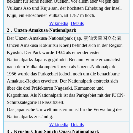
bekannt für seine heißen Quellen, vor allem aber wegen des
Vulkans Aso und Kujū-san, der höchsten Erhebung der Insel.
Kujū, ein erloschener Vulkan, ist 1787 m hoch.
Wikipedia
Details
2．Unzen-Amakusa-Nationalpark
Der Unzen-Amakusa-Nationalpark (jap. 雲仙天草国立公園,
Unzen Amakusa Kokuritsu Kōen) befindet sich in der Region
Kyūshū. Der Park wurde 1934 als einer der ersten
Nationalparks Japans gegründet. Benannt wurde er zunächst
nach dem Vulkankomplex Unzen als Unzen-Nationalpark.
1956 wurde das Parkgebiet jedoch noch um die benachbarte
Amakusa-Region erweitert. Der Nationalpark erstreckt sich
über die drei Präfekturen Nagasaki, Kumamoto und
Kagoshima. Als Nationalpark ist das Parkgebiet mit der IUCN-
Schutzkategorie II klassifiziert.
Das japanische Umweltministerium ist für die Verwaltung des
Nationalparks zuständig.
Wikipedia
Details
3．Kyūshū-Chūō-Sanchi-Quasi-Nationalpark